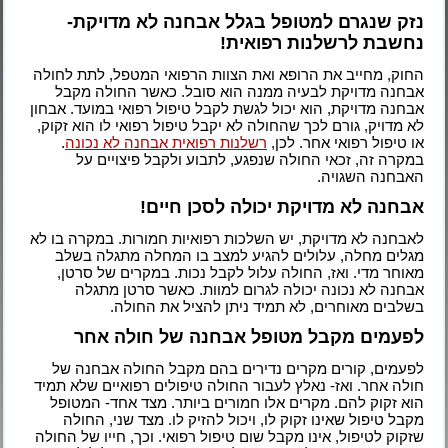
נזק שנגרם למטופל בגלל אבחנה לא מדויקת-
נחשבת לרשלנות רפואית!
החוק, מחייב את הרופא ואת הצוות הרפואי המטפל, לתת לחולה
אבחנה מדויקת לבעיה ממנה הוא סובל. כאשר החולה מקבל
אבחנה מדויקת, הוא יכול לגשת לקבל טיפול רפואי במועד. אבחון
לא מדויק, גורם לכך שהחולה לא יקבל טיפול רפואי לו הוא זקוק,
או טיפול רפואי אחר. לכן,
רשלנות רפואית אבחנה לא נכונה
.
במקרה זה, זכאי החולה שנפגע, לתבוע ולקבל פיצויים על
האבחנה השגויה.
אבחנה לא מדויקת יכולה לסכן חיים!
לאבחנה לא מדויקת, יש השלכות רפואיות חמורות. במקרה בו לא
מגלים מחלה, עלולים להגיע למצב בו המחלה מתגלה בשלב
מאוחר מדי. ואז, החולה עלול לקבל נכות. במקרים של סרטן,
אבחנה לא נכונה יכולה לגרום למוות. כאשר סרטן מתגלה
בשלבים מאוחרים, לא תמיד ניתן להציל את החולה.
לפעמים מקבל מטופל אבחנה של חולה אחר
לפעמים, קורים מקרים נדירים בהם מקבל החולה אבחנה של
חולה אחר. ואז- נאלץ לעבור החולה טיפולים רפואיים שלא תמיד
הוא זקוק להם. מקרים אלו חמורים ביותר. מצד אחד- המטופל
מקבל טיפול שאינו זקוק לו, ויכול להזיק לו. מצד שני, החולה
שזקוק לטיפול, אינו מקבל שום טיפול רפואי. וכך, חייו של החולה