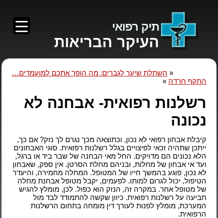
תיק רפואי
העיקר הבריאות
«
השתלת שיער לגברים: מה הופך אתכם למועמדים…
התקף חרדה
»
רשלנות רפואית- אבחנה לא
נכונה
קיבלת אבחון רפואי לא נכון, וכתוצאה מכך נגרם לך נזק? אם כך,
ייתכן שתהיה זכאי לפיצויים בגלל רשלנות רפואית. סוגי האבחונים
הלא נכונים הם מדויקים. החל מאי הבחנה של שבר ביד או ברגל,
ועד אי אבחון של מחלות, ובניהם מחלת הסרטן. אין ספק, שאבחון
לא נכון, פוגע בהמשך חייו של המטופל. המחלה מחמירה, והיעדר
הטיפול, יכול לגרום למותו. לפעמים, יקבל מטופל אבחנת מחלה
של מטופל אחר. במקרה זה, הנזק הוא כפול. לכן, מומלץ להגיש
תביעה על רשלנות רפואית. כיוון שקשה להתמודד לבד מול
המערכת, מומלץ לפנות לעורך דין מומחה בתחום הרשלנות
הרפואית.