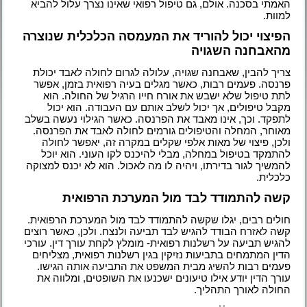
האמתי בסכנה. אולם, גם טיפול רפואי שאינו נצרך עלול להביא
למוות.
הפיצוי יכול להוריד את המעמסה הכלכלית שנוצרה
מהאבחנה השגויה
צריך להבין, שאבחנה שגויה, עלולה לגרום לחולה לאבד יכולת
פרנסה. פעמים רבות, כאשר מגלים בעיה רפואית בזמן, אפשר
לתת טיפול שלא ישבש את אורח חייו הרגיל של החולה. הוא
מקבל טיפולים, אך יכול לשלב אותם עם העבודה. הוא יכול
לתפקד. וכך, אינו מאבד את הפרנסה. כאשר הגילוי נעשה בשלב
מאוחר, המחלה והטיפולים גורמים לחולה לאבד את הפרנסה.
ולכן, פיצוי של מאות אלפי שקלים במקרה זה, יאפשר לחולה
להתמקד בטיפול במחלה, מבלי להיכנס לקו העוני. הוא יוכל
להמשיך לגור בדירתו, ויהיה לו מה לאכול. הוא לא יכנס למצוקה
כלכלית.
קשה להתמודד לבד מול המערכת הרפואית
חולים רבים, יגלו שקשה להתמודד לבד מול המערכת הרפואית.
קשה לאזרח הבודד להגיש לבד תביעה ולנצח. ולכן, כאשר רוצים
להגיש תביעה על רשלנות רפואית- מומלץ לקחת עורך דין. עורכי
הדין המתמחים בתביעות נזיקין בגין רשלנות רפואית, מצליחים
פעמים רבות להשיג מבית המשפט את התביעה אותה הגישו.
עורך הדין יודע אילו טיעונים ישכנעו את השופטים, ומלווה את
החולה לאורך התהליך.