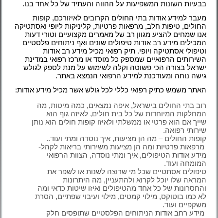
בבעיות השונות המשפיעות על ההווה והעתיד של כל אחד בנו.
מעבר למידע אודות בתי החולים הקרובים לאיזורכם, קופות
החולים, טיפות חלב, מרפאות פרטיות, קליניקות ליופי ואסתטיקה
אנו שמחים להציע מגוון רב של מאמרים מקצועיים וטורי דעות
המכילים מידע רב אודות טיפולים שונים ואף ניתוחים פלסטיים
וטיפולי אסתטיקה ויופי. תיק רפואי מכיל מידע רב אודות
השירותים הרפואיים שמספק כל מוסד או מרכז רפואי במדינת
ישראל בצורה הכי פשוטה וקלה לשימוש על מנת לספק לגולש
גישה נוחה ומעודכנת למידע הרפואי הנמצא באתר.
האתר משמש כתיק רפואי כללי לכל גולש אשר מכיל מידע אודות:
רוב בתי החולים בישראל, איפה נמצאים, כמה מיטות, מה
המחלקות המיוחדות של כל בית חולים, לאיזה גוף הוא
שייך אם הוא פרטי או ממשלתי ולאיזו קופות חולים הוא נותן
שירותי רפואה.
קופות החולים – מה הן מציעות, איך נוסדה ומתי ועוד..
מרפאות פרטיות ומה הן מציעות משירותי בריאות לקהל-
מידע אודות הטיפולים, איך ומתי נוסדה, הצוות הרפואי
המומחה ועוד.
טיפולים אסתטיים שכל מי שרוצה לשנות או לשפר את
המראה שלו יוכל לקרוא ולהתעניין, מה היתרונות
והחסרונות של כל אחד מהטיפולים ואיזו שיטות כדאי ומה
לא כמו בוטוקס, מילוי קמטים, מילוי ועיבוי שפתיים, הסרת
משקפיים ועוד.
מידע רחב אודות הניתוחים הפלסטיים שתופסים חלק