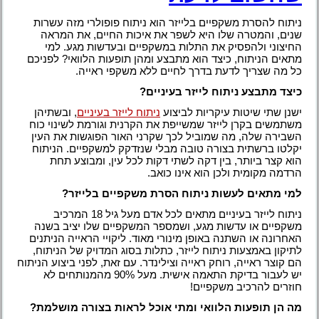
ניתוח להסרת משקפיים בלייזר הוא ניתוח פופולרי מזה עשרות
שנים, והמטרה שלו היא לשפר את איכות החיים, את המראה
החיצוני ולהפסיק את התלות במשקפיים ובעדשות מגע. למי
מתאים הניתוח, כיצד הוא מתבצע ומהן תופעות הלוואי? לפניכם
כל מה שצריך לדעת בדרך לחיים ללא משקפי ראייה.
כיצד מתבצע ניתוח לייזר בעיניים?
ישנן שתי שיטות עיקריות לביצוע
ניתוח לייזר בעיניים
, ובשתיהן
משתמשים בקרן לייזר שמשייפת את הקרנית וגורמת לשינוי כוח
השבירה שלה, מה שמוביל לכך שקרני האור הפוגשות את העין
יקלטו ברשתית בצורה טובה מבלי שנזדקק למשקפיים. הניתוח
הוא קצר ביותר, בין דקה לשתי דקות לכל עין, ומבוצע תחת
הרדמה מקומית ולכן הוא אינו כואב.
למי מתאים לעשות ניתוח הסרת משקפיים בלייזר?
ניתוח לייזר בעיניים מתאים לכל אדם מעל גיל 18 המרכיב
משקפיים או עדשות מגע, ושמספר המשקפיים שלו יציב בשנה
האחרונה או השתנה באופן מינורי מאוד. ליקויי הראייה הניתנים
לתיקון באמצעות ניתוח לייזר, כתלות בסוג המדויק של הניתוח,
הם קוצר ראייה, רוחק ראייה וצילינדר. עם זאת, לפני ביצוע הניתוח
יש לעבור בדיקת התאמה אישית. מעל 90% מהמנותחים לא
חוזרים להרכיב משקפיים!
מה הן תופעות הלוואי ומתי אוכל לראות בצורה מושלמת?