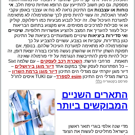
מספקת. גם כאן חשוב להתייעץ עם הרופא ואחיות טיפת חלב.
אי
נוחות או עצבנות
אם התינוק נראה לא נוח או עצבני באופן עקבי
לאחר האכלות, זה עשוי להיות סימן לכך שהפורמולה לא מתאימה
למערכת העיכול שלו. זה יכול לנבוע מבעיות כמו ריפלוקס, קוליק
או אי סבילות למרכיבים מסוימים. איש מקצוע בתחום הבריאות
יכול לעזור להעריך את המצב ולהציע אפשרויות חלופיות.
שינויים
ואי סדירות ביציאות
שינויים משמעותיים ביציאות של התינוק
כגון בתדירות, עקביות או בצבע, עשויים להצביע על כך
שהפורמולה לא מתאימה למערכת העיכול שלהם. בנוסף, אם
תפוקת השתן יורדת או שהשתן נעשה מרוכז בצורה יוצאת דופן, זה
יכול להיות סימן להתייבשות הנגרמת על ידי פורמולה שאינה
תואמת.
מרחבי הרשת:
השכרת רכב לעסקים
– עם שלמה Sixt
– כל הפתרונות לעסק שלך במקום אחד
דיור מוגן בירושלים
–
דיור מוגן יוקרתי עם מגדלי הים התיכון
דיור מוגן ברמת השרון
–
ברשת מגדלי הים התיכון
esim לספרד
– עם TUKI איסים לחו"ל
פורסם בקטגוריה
כללי
התארים השניים
המבוקשים ביותר
מדי שנה אלפי בוגרי תואר ראשון
בישראל מחליטים לעשות את הצעד