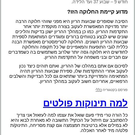
חודש 9 – שבוע 37 ועד הלידה.
מדוע קיימת החלוקה הזו?
הסיבה שסופרים שבועות הריון היא מפני שזוהי חלוקה הרבה
יותר מדויקת המאפשרת לעקוב בצורה מוקפדת יותר אחר
התקדמות ההריון. כמו כן במהלך ההריון ישנן בדיקות והליכים
שונים שיש לבצע בטווחים ברורים ומוגדרים המותאמת לספירת
שבועות ההריון השונים. החלוקה לטרימסטרים מאפשרת הבנה
כללית לגבי התופעות והמאפיינים של כל תקופה והחלוקה
לחודשים היא חלוקה גסה יותר שלרוב משתמשים בה כשמדברים
עם חברים ובני משפחה על התקדמות ההריון.
לסיכום אם אתם במהלכו של ההריון, ואתם תוהים כיצד נכון
לעקוב אחרי ההתקדמות שלו, ספירת שבועות ההריון תהיה
המתאימה והמדוייקת ביותר שתתאים גם לכל הבדיקות והשלבים
הרפואיים, אחריהם חשוב לעקוב במהלך ההריון.
פורסם בקטגוריה
כללי
למה תינוקות פולטים
כל הורה טרי מידי פעם שואל את עצמו למה לעזאזל אני צריך
להסתובב עם חיתול על הכתף? התשובה לא מאחרת לבוא והיא
לא במילים אלא ברטיבות חמצמצה וגם קצת מסריחה, התינוק/ת
פלט/ה מיד לאחר האכלה.