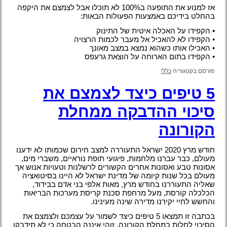
אז למנוע את התופעה ב100% לא תוכלו אבל לצמצם את היקפה
בהחלט בידיכם באמצעות הפעולות הבאות:
• הקפידו על האכלה איטית של התינוק
• הקפידו לא להאכיל אל מעבר לכמות הרצויה
• האכילו אותו כשהוא נמצא במצב מאונך
• הקפידו בתום הארוחה על הוצאת גרעפס
פורסם בקטגוריה
כללי
5 טיפים כיצד לצמצם את
סיכוי ההדבקה ממחלת
הקורונה
חודש מרץ 2020 ישראל התעוררה למצב חירום שכמותו לא ידענו
מעולם, כבר עברנו מלחמות, פיגועי תופת נוראיים, משברי מים,
אסונות טבע ואסונות אחרים הקשורים לרשלנות וטעויות אנוש אך
מעולם בכל שנות קיומה של מדינת ישראל לא היינו בסיטואציה
שאליה התעוררנו בחודש מרץ, מאות אלפי בני אדם בבידוד,
הכלכלה קורסת, מעל מרחפת סכנת קריסת מערכות הבריאות
והחשש לחיי יקירנו מדירה שינה מעינינו.
בכתבה זו תמצאו 5 טיפים כיצד לשמור על עצמכם ולצמצם את
הסיכוי לחלות במחלת הקורונה, זוהי איננה הבטחה כי לא תידבקו