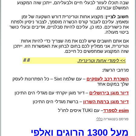
שבה תוכלו לעזור לבעלי חיים ולבעליהם, ייתכן שזה המקצוע
המושלם עבורכם.
חשוב לציין:
מקצוע אחות וטרינרית דורש השקעה של זמן
ומאמץ. עליכם לעבור קורס הכשרה מוסמך, לצבור ניסיון ולפתח
את כישוריכם. כמו כן, עליכם להיות סבלניים, אדיבים ובעלי כושר
ביטוי מעולה.
אם אתם חושבים שיש לכם את מה שצריך כדי להיות אחות
וטרינרית, אני ממליץ לכם בחום לבחון את האפשרות הזו. ייתכן
שזה המקצוע שמחפשים כל חייכם.
>> לימודי אחות וטרינרית.
מרחבי הרשת:
השכרת רכב לעסקים
– עם שלמה Sixt – כל הפתרונות לעסק
שלך במקום אחד
דיור מוגן בירושלים
– דיור מוגן יוקרתי עם מגדלי הים התיכון
דיור מוגן ברמת השרון
– ברשת מגדלי הים התיכון
esim לספרד
– עם TUKI איסים לחו"ל
פורסם בקטגוריה
כללי
מעל 1300 הרוגים ואלפי