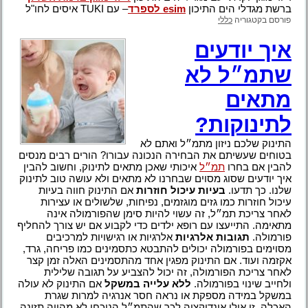
ברשת מגדלי הים התיכון
esim לספרד
– עם TUKI איסים לחו"ל
פורסם בקטגוריה
כללי
איך יודעים
שתמ״ל לא
מתאים
לתינוקות?
התינוק שלכם ניזון מתמ״ל ואתם לא
בטוחים שעשיתם את הבחירה הנכונה עבורו? הורים רבים מנסים
להבין אם בחרו
תמ״ל
איכותי שאכן מתאים לתינוק, וחשוב להבין
איך יודעים שסוג מסוים שבחרנו לא מתאים ולא עושה טוב לתינוק
שלנו. כך תדעו.
בעיות עיכול חוזרות
אם התינוק חווה בעיות
עיכול חוזרות כמו גזים מוגזמים, נפיחות, שלשולים או עצירות
לאחר צריכת תמ״ל, זה עשוי להיות סימן שהפורמולה אינה
מתאימה. התייעצו עם רופא ילדים כדי לקבוע אם יש צורך להחליף
פורמולה.
תגובות אלרגיות
אלרגיות או רגישויות למרכיבים
מסוימים בפורמולה יכולים להתבטא כתסמינים כמו פריחה, גרד,
אקזמה ועוד. אם התינוק מפגין אחד מהתסמינים האלה זמן קצר
לאחר צריכת הפורמולה, זה יכול להצביע על תגובה שלילית
ולחייב שינוי בפורמולה.
ללא עלייה במשקל
אם התינוק לא עולה
במשקל במידה מספקת או נראה חסר אנרגיה למרות שגרת
האכלה, זו אולי אינדיקציה לכך שהתמ״ל הנוכחי לא מהווה תזונה