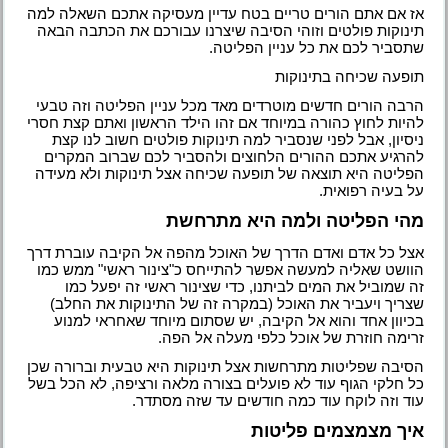
אז אם אתם הורים טריים בטח עדיין מעסיקה אתכם השאלה למה
תינוקות פולטים וזוהי הסיבה שיצרנו עבורכם את הכתבה הבאה
שתסביר לכם את כל עניין הפליטה.
תופעה שכיחה בתינוקות
הרבה הורים חדשים מוטרדים מאד מכל עניין הפליטה וזה טבעי
להיות לחוץ כהורה במיוחד אם זהו הילד הראשון ואתם קצת חסרי
ניסיון, אבל לפני שנסביר למה תינוקות פולטים חשוב לנו קצת
להרגיע אתכם ההורים הלחוצים ולהסביר לכם שברוב המקרים
הפליטה היא תוצאה של תופעה שכיחה אצל תינוקות ולא מעידה
על בעיה רפואית.
מהי הפליטה ולמה היא מתרחשת
אצל כל אדם ואדם הדרך של האוכל מהפה אל הקיבה עוברת דרך
הוושט שאליה למעשה אפשר להתייחס כ"צינור ראשי" ממש כמו
זה שמוביל את המים לביתנו, כדי שצינור ראשי זה יפעל כמו
שצריך ויעביר את האוכל (במקרה זה של התינוקות את החלב)
בכיוון אחד והוא אל הקיבה, יש שסתום מיוחד שאחראי למנוע
זרימה חוזרת של אוכל כלפי מעלה אל הפה.
הסיבה שפליטות מתרחשות אצל תינוקות היא טבעית וברורה שכן
כל חלקי הגוף עוד לא פועלים בצורה מלאה ורציפה, לא הכל בשל
עוד וזה לוקח עוד כמה חודשים עד שזה מסתדר.
איך מצמצמים פליטות