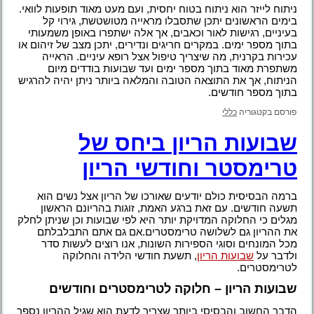
ניתוח לייזר הוא ניתוח בטוח יחסית, ועם מעט מאוד תופעות לוואי.
בימים הראשונים יתכן שתסבלו מראייה מטושטשת, גירוי קל
בעיניים, רגישות לאור וכאבים, אך אלה ישתפרו באופן משמעותי
בתוך מספר ימים. במקרים חריגים ונדירים, יתכן מצב של זיהום או
עכירות בקרנית, מה שיצריך טיפול אצל רופא עיניים. הראייה
משתפרת מאוד בתוך מספר ימים ועד שבועות בודדים מיום
הניתוח, אך את התוצאה הטובה והמלאה ביותר ניתן יהיה להרגיש
בתוך מספר חודשים.
פורסם בקטגוריה
כללי
שבועות הריון ביחס של
טרימסטר וחודשי הריון
ברמה הבסיסית כולם יודעים שאורכו של הריון אצל נשים הוא
תשעה חודשים. עם זאת ברגע האמת, זוגות בהריונם הראשון
מגלים כי החלוקה המדויקת יותר היא לפי שבועות וכן שניתן לחלק
את ההריון גם לשלושה טרימסטרים.אם גם אתם התבלבלתם
מכל המונחים וסוגי הספירות השונות, אנו רוצים לעשות סדר
ולדבר על
שבועות הריון
, תשעת חודשי הלידה והחלוקה
לטרימסטרים.
שבועות הריון – חלוקה לטרימסטרים וחודשים
הדבר החשוב והבסיסי ביותר שצריך לדעת הוא שגיל ההריון נספר