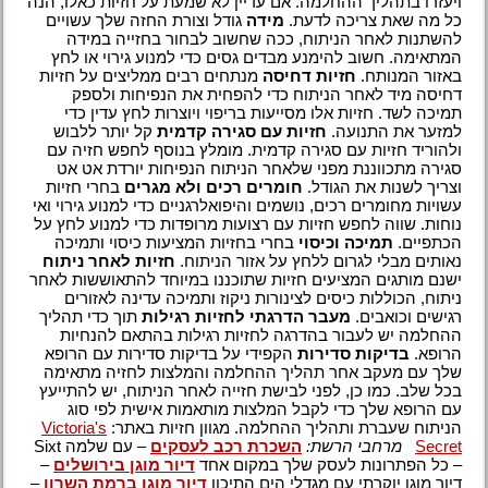
ויעזרו בתהליך ההחלמה. אם עדיין לא שמעת על חזיות כאלו, הנה
כל מה שאת צריכה לדעת.
מידה
גודל וצורת החזה שלך עשויים
להשתנות לאחר הניתוח, ככה שחשוב לבחור בחזייה במידה
המתאימה. חשוב להימנע מבדים גסים כדי למנוע גירוי או לחץ
באזור המנותח.
חזיות דחיסה
מנתחים רבים ממליצים על חזיות
דחיסה מיד לאחר הניתוח כדי להפחית את הנפיחות ולספק
תמיכה לשד. חזיות אלו מסייעות בריפוי ויוצרות לחץ עדין כדי
למזער את התנועה.
חזיות עם סגירה קדמית
קל יותר ללבוש
ולהוריד חזיות עם סגירה קדמית. מומלץ בנוסף לחפש חזיה עם
סגירה מתכווננת מפני שלאחר הניתוח הנפיחות יורדת אט אט
וצריך לשנות את הגודל.
חומרים רכים ולא מגרים
בחרי חזיות
עשויות מחומרים רכים, נושמים והיפואלרגניים כדי למנוע גירוי ואי
נוחות. שווה לחפש חזיות עם רצועות מרופדות כדי למנוע לחץ על
הכתפיים.
תמיכה וכיסוי
בחרי בחזיות המציעות כיסוי ותמיכה
נאותים מבלי לגרום ללחץ על אזור הניתוח.
חזיות לאחר ניתוח
ישנם מותגים המציעים חזיות שתוכננו במיוחד להתאוששות לאחר
ניתוח, הכוללות כיסים לצינורות ניקוז ותמיכה עדינה לאזורים
רגישים וכואבים.
מעבר הדרגתי לחזיות רגילות
תוך כדי תהליך
ההחלמה יש לעבור בהדרגה לחזיות רגילות בהתאם להנחיות
הרופא.
בדיקות סדירות
הקפידי על בדיקות סדירות עם הרופא
שלך עם מעקב אחר תהליך ההחלמה והמלצות לחזיה מתאימה
בכל שלב. כמו כן, לפני לבישת חזייה לאחר הניתוח, יש להתייעץ
עם הרופא שלך כדי לקבל המלצות מותאמות אישית לפי סוג
הניתוח שעברת ותהליך ההחלמה. מגוון חזיות באתר:
Victoria's
Secret
מרחבי הרשת:
השכרת רכב לעסקים
– עם שלמה Sixt
– כל הפתרונות לעסק שלך במקום אחד
דיור מוגן בירושלים
–
דיור מוגן יוקרתי עם מגדלי הים התיכון
דיור מוגן ברמת השרון
–