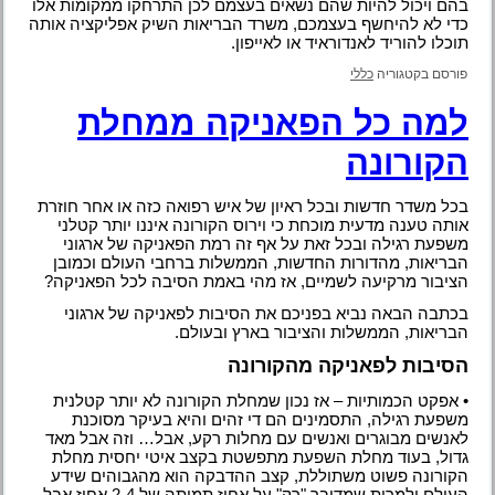
בהם ויכול להיות שהם נשאים בעצמם לכן התרחקו ממקומות אלו
כדי לא להיחשף בעצמכם, משרד הבריאות השיק אפליקציה אותה
תוכלו להוריד לאנדוראיד או לאייפון.
פורסם בקטגוריה
כללי
למה כל הפאניקה ממחלת
הקורונה
בכל משדר חדשות ובכל ראיון של איש רפואה כזה או אחר חוזרת
אותה טענה מדעית מוכחת כי וירוס הקורונה איננו יותר קטלני
משפעת רגילה ובכל זאת על אף זה רמת הפאניקה של ארגוני
הבריאות, מהדורות החדשות, הממשלות ברחבי העולם וכמובן
הציבור מרקיעה לשמיים, אז מהי באמת הסיבה לכל הפאניקה?
בכתבה הבאה נביא בפניכם את הסיבות לפאניקה של ארגוני
הבריאות, הממשלות והציבור בארץ ובעולם.
הסיבות לפאניקה מהקורונה
• אפקט הכמותיות – אז נכון שמחלת הקורונה לא יותר קטלנית
משפעת רגילה, התסמינים הם די זהים והיא בעיקר מסוכנת
לאנשים מבוגרים ואנשים עם מחלות רקע, אבל… וזה אבל מאד
גדול, בעוד מחלת השפעת מתפשטת בקצב איטי יחסית מחלת
הקורונה פשוט משתוללת, קצב ההדבקה הוא מהגבוהים שידע
העולם ולמרות שמדובר "רק" על אחוז תמותה של 2-4 אחוז אבל