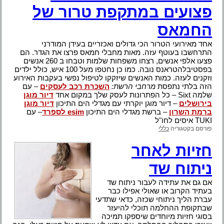
פצועים במתקפת טרור של
החמאס
אחד מאירועי הטרור הכי גדולים ואכזריים בעידן המודרני
התרחשבו בעוטף עזה. מאות מחבלי חמאס פרצו את הגדר. הם
פצעו אלפי אנשים, רצחו משפחות שלמות וטבחו ב 260 אנשים
בפסטיבלהטראנס נובה. כמו כן נחטפו מעל 100 איש, כולל ילדים
וזקנים לעזה. כמות האנשים שיזקקו לטיפול נפשי בעקבות האירוע
הזה בלתי נתפסת
מרחבי הרשת:
השכרת רכב לעסקים
– עם
שלמה Sixt – כל הפתרונות לעסק שלך במקום אחד
דיור מוגן
בירושלים
– דיור מוגן יוקרתי עם מגדלי הים התיכון
דיור מוגן
ברמת השרון
– ברשת מגדלי הים התיכון
esim לספרד
– עם
TUKI איסים לחו"ל
פורסם בקטגוריה
כללי
חזיות לאחר
ניתוח שד
אם גם את עתידה לעבור ניתוח שד
בעתיד הקרוב או שאולי אפילו כבר
עברת הליך ניתוחי שכזה, כדאי שתדעי
שבתקופת ההחלמה תוכלי להיעזר
בסוגי חזיות מיוחדים שיספקו תמיכה