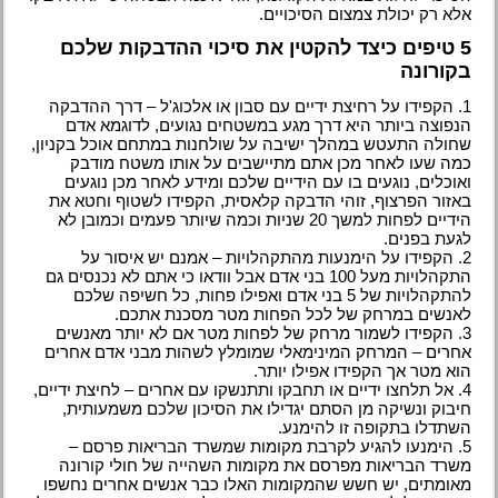
אלא רק יכולת צמצום הסיכויים.
5 טיפים כיצד להקטין את סיכוי ההדבקות שלכם
בקורונה
1. הקפידו על רחיצת ידיים עם סבון או אלכוג'ל – דרך ההדבקה
הנפוצה ביותר היא דרך מגע במשטחים נגועים, לדוגמא אדם
שחולה התעטש במהלך ישיבה על שולחנות במתחם אוכל בקניון,
כמה שעו לאחר מכן אתם מתיישבים על אותו משטח מודבק
ואוכלים, נוגעים בו עם הידיים שלכם ומידע לאחר מכן נוגעים
באזור הפרצוף, זוהי הדבקה קלאסית, הקפידו לשטוף וחטא את
הידיים לפחות למשך 20 שניות וכמה שיותר פעמים וכמובן לא
לגעת בפנים.
2. הקפידו על הימנעות מהתקהלויות – אמנם יש איסור על
התקהלויות מעל 100 בני אדם אבל וודאו כי אתם לא נכנסים גם
להתקהלויות של 5 בני אדם ואפילו פחות, כל חשיפה שלכם
לאנשים במרחק של לכל הפחות מטר מסכנת אתכם.
3. הקפידו לשמור מרחק של לפחות מטר אם לא יותר מאנשים
אחרים – המרחק המינימאלי שמומלץ לשהות מבני אדם אחרים
הוא מטר אך הקפידו אפילו יותר.
4. אל תלחצו ידיים או תחבקו ותתנשקו עם אחרים – לחיצת ידיים,
חיבוק ונשיקה מן הסתם יגדילו את הסיכון שלכם משמעותית,
השתדלו בתקופה זו להימנע.
5. הימנעו להגיע לקרבת מקומות שמשרד הבריאות פרסם –
משרד הבריאות מפרסם את מקומות השהייה של חולי קורונה
מאומתים, יש חשש שהמקומות האלו כבר אנשים אחרים נחשפו