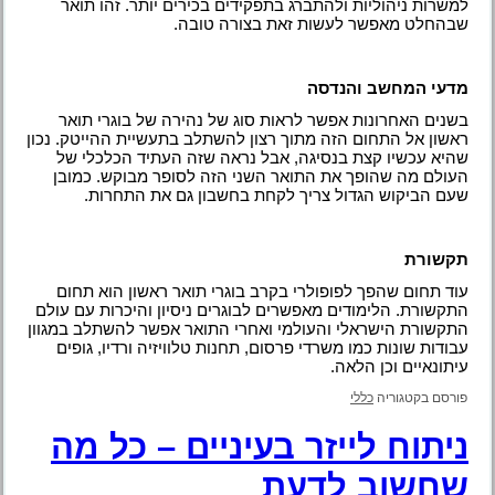
למשרות ניהוליות ולהתברג בתפקידים בכירים יותר. זהו תואר
שבהחלט מאפשר לעשות זאת בצורה טובה.
מדעי המחשב והנדסה
בשנים האחרונות אפשר לראות סוג של נהירה של בוגרי תואר
ראשון אל התחום הזה מתוך רצון להשתלב בתעשיית ההייטק. נכון
שהיא עכשיו קצת בנסיגה, אבל נראה שזה העתיד הכלכלי של
העולם מה שהופך את התואר השני הזה לסופר מבוקש. כמובן
שעם הביקוש הגדול צריך לקחת בחשבון גם את התחרות.
תקשורת
עוד תחום שהפך לפופולרי בקרב בוגרי תואר ראשון הוא תחום
התקשורת. הלימודים מאפשרים לבוגרים ניסיון והיכרות עם עולם
התקשורת הישראלי והעולמי ואחרי התואר אפשר להשתלב במגוון
עבודות שונות כמו משרדי פרסום, תחנות טלוויזיה ורדיו, גופים
עיתונאיים וכן הלאה.
פורסם בקטגוריה
כללי
ניתוח לייזר בעיניים – כל מה
שחשוב לדעת