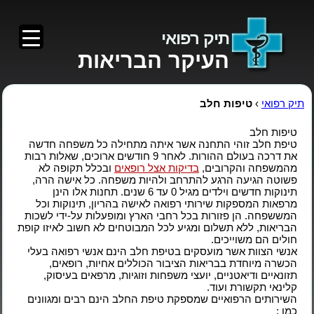
תיק רפואי
העיקר הבריאות
תיק רפואי
›
טיפות חלב
טיפות חלב
טיפת חלב זוהי התחנה אשר איתה מתחילה כל משפחה חדשה
את דרכה בעולם ההורות. לאחר 9 חודשים ארוכים, שאלות רבות
מהמשפחה והקרובים,
בדיקות אצל רופאים
ובכלל תקופה לא
פשוטה הגיעה הרגע להתרחב ולהיות משפחה. כל אישה הרה,
תינוקות חדשים וילדים מגיל 0 עד 6 שנים. תחנות אלו הינן
מרפאות המספקות שירותי רפואה לאישה בהריון, תינוקות וכל
המששפחה. הן פזורות בכל רחבי הארץ ומופעלות על-ידי לשכות
הבריאות, ללא תשלום ומגיע לכל המבוטחים לא חשוב לאיזו קופת
חולים הם משוייכים.
אנשי הצוות אשר מועסקים בטיפת חלב הינם אנשי רפואה בעלי
הכשרה מיוחדת בבריאות הציבור הכוללים אחיות, רופאים,
תזונאיים ודיאטניים, יועצי משפחות וזוגיות, מרפאים בעיסוק,
קלינאי תקשורת ועוד.
השירותים הרפואיים שמספקת טיפת החלב הינם רבים ומגוונים
כמו :