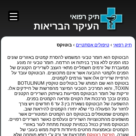
תיק רפואי
העיקר הבריאות
תיק רפואי
›
טיפולים אסתטיים
›
בוטוקס
הבוטוקס הוא חומר טבעי המשמש להסרת קמטים באזורים שונים
כמו הפנים ללא צורך בניתוח או הרדמה. חומר טבעי זה מונע
ממעברת של זרמים חשמליים מתאי העצב לשרירים הקטנים של
הפנים ולקמטי ההבעה אשר אינם מתכווצים. הבוטוקס עובד על
הרפיית שרירים אלו אשר גורמים לקמטים.
בוטוקס הוא שם המותג של בוטולינום טוקסין BOTULINUM
TOXIN, והוא המרכיב הטבעי המיוצר מהפרשות של חיידקים אלו.
זריקות של חומר הבוטוקס מסייעות בשיתוק השרירים הקטנים
בפנים ובכך מרככות את הקווים ומראה הקמטים בפנים.
ההשפעה של הבוטוקס נשארת בין 3 עד 6 חודשים ויש צורך
לחזור על הפעולה כדי שלא יחזרו הקמטים להיראות שוב.
הקמטים שמטופלים בבוטוקס הם הקמטים המוטוריים אשר
מושפעים מהתכווצויות השרירים ונעלמים כאשר השרירים רפויים.
הבוטוקס מוזרק כנוזל בכמויות קטנות מתחת לעור באזורי
הקמטים ובאמצעות מחטים מיוחדות ודקות ממש בעובי של
שערה,
הזרקת בוטוקס
מתבצעת אך ורק ע"י רופא מומחה שלא