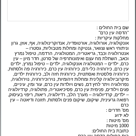
שם בית החולים :
"הדסה עין כרם"
מחלקות עיקריות :
אונקולוגיה, אורולוגיה, אורטופדיה, אנדוקרינולוגיה, אף, אוזן, גרון
וניתוחי ראש וצוואר, גנטיקה ומחלות מטבוליות, גסטרו –
אנטרולוגיה וכבד, גריאטריה, המטולוגיה, הרדמה, טיפול נמרץ
וכאב, השתלת מח עצם ואימונותרפיה של סרטן, חדר מיון – עין
כרם, ילדים – המטולוגיה אונקולוגיה, ילדים – טיפול נמרץ, ילדים
עין כרם, כירורגיה כלי-דם, כירורגיה עין כרם, כירורגיה פה ולסתות,
כירורגיה פלסטית ואסתטית, כירורגית חזה ולב, כירורגית ילדים,
מיקרוביולוגיה קלינית ומחלות זיהומיות, נוירוכירורגיה, נוירולוגיה,
נפרולוגיה ויתר לחץ דם, נשים ויולדות עין כרם, עור ומין, עיניים,
פגים וילודים, פנימית עין כרם, פסיכיאטריה, פתולוגיה, קרדיולוגיה
– ילדים, קרדיולוגיה – מערך הלב, רדיולוגיה, ריאות, ריפוי בעיסוק,
רפואה גרעינית, שיקום, שיקום פנים ולסתות, תזונה ודיאטה – עין
כרם
מס' חדרים :
לא ידוע
מס' מיטות :
1000 מיטות
כתובת בית החולים:
בית החולים הדסה עין-כרם