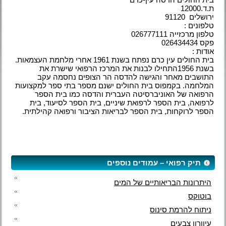
ת.ד.12000
ירושלים 91120
טלפונים :
טלפון מרכזייה 026777111
פקס 026434434
אודות :
בית החולים עין כרם נפתח בשנת 1961 אחרי מלחמת העצמאות.
בשנת 1956התחילו לבנות את המרכז הרפואי שישרת את
התושבים מאחר והגישה להדסה הר הצופים נחסמה עקב
המלחמה. בקמפוס בית החולים ישנם מספר בתי ספר למקצועות
הרפואה של האוניברסיטה העברית והדסה כמו בית הספר
לרפואה, בית הספר לרפואת שיניים, בית הספר לסיעוד, בית
הספר לרוקחות, בית הספר לבריאות הציבור ורפואה קהילתית.
תיק רפואי – עמודים נוספים
היתרונות הבריאותיים של המים
בוטוקס
ניתוח להרמת סינוס
עיוורון צבעים