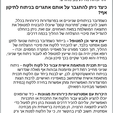
כיצד ניתן להתגבר על אותם אתגרים בניתוח לתיקון
אף?
כשמדובר בניתוחים שניוניים או בפרוצדורות כירורגיות בכלל,
חשוב להבין שאין "פתרונות קסם" שיוכלו להבטיח למטופל את
התוצאה המושלמת במאת האחוזים. עם זאת, ניתן בהחלט
להגדיל את סיכויי ההצלחה של ההליך בכמה דרכים:
ייעוץ אישי וכן למטופל –
בייחוד כשמדובר בניתוח שנועד לתקן
פגם אסתטי בלבד, יש להבהיר ללקוח את סיכויי ההצלחה של
ההליך, תוך הסבר מפורט על מאפייני המקרה המסוים. זכרו –
רופא אמין יהיה גם כזה שייעץ למטופל לא לעבור ניתוח אף שניוני,
במידה והוא סובר שקיים בכך סיכון גבוה.
בניית תכנית מותאמת אישית עבור כל לקוח ולקוח
– ניתוח
שניוני מחייב רמת דיוק ומיומנות גבוהות אף מאלה שנדרשו
בניתוח הראשון\הקודם. לכן, יש לבנות ביחד עם הלקוח תכנית
מותאמת אישית שתתחשב במאפייניו האישיים, לרבות הצגת
הפרוצדורות האפשרויות ומתן אפשרות בחירה ללקוח (במידת
האפשר מבחינה רפואית).
היכרות עם אסטרטגיות כירורגיות מגוונות –
כיד שרופאים
יוכלו להציע ולגבש עבור הלקוח את התכנית או התכניות
האפשריות, עליהם להכיר דרכים מגוונות בהן ניתן לפעול כדי
להגיע לתוצאה הרצויה, הן מבחינה בריאותית והן מבחינה
אסתטית. חשוב לציין בהקשר זה, כי על הלקוח לפנות אך ורק