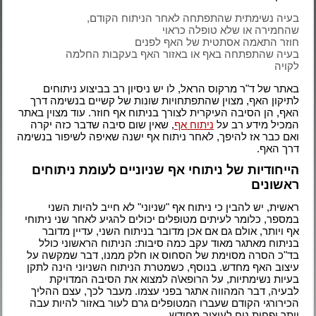
בעיה נשימתית שהתפתחה לאחר הניתוח הקודם,
שהחמירה או שלא טופלה כראוי
חוזר התאמה אסתטית של האף לפנים
בעיה שהתפתחה באף או באזור האף בעקבות החלמה
לקויה
באתר של ד"ר מרקוס הראל, לו יש ניסיון רב בביצוע ניתוחים
לתיקון האף, מצוין שהתפתחויות שונות של קשיים בנשימה דרך
האף, הן הסיבה העיקרית לצורך בניתוח אף חוזר. עוד מצוין באתר
המכיל מידע רב על
ניתוח אף
, שאין שום סיבה שדבר כזה יקרה
ואם כבר אז להיפך, לאחר ניתוח אף ישנה שאיפה לשיפור בנשימה
דרך האף.
הייחודיות של ניתוחי אף שניוניים לעומת ניתוחים
ראשונים
ראשית, יש להבין כי ניתוח אף "שניוני" לא חייב להיות השני
במספר, כלומר לעיתים מטופלים יכולים להגיע לאחר שני ניתוחי
אף ויותר, אולם גם אם אכן מדובר בניתוח השני, עדיין מדובר
בניתוח מאתגר מאוד עקב כמה סיבות: הניתוח הראשוני כולל
בד"כ הסרה מסוימת של הסחוס או חלק ממנו, דבר שמקשה על
עיצוב האף מחדש. בנוסף, כשמטרת הניתוח השניוני הינה לתקן
בעיות נשימתיות, על הרופא\ה למצוא את הסיבה המדויקת
לבעיה, דבר המהווה אתגר בפני עצמו. מעבר לכך, עצם ההליך
הכירורגי הקודם שעברו המטופלים גרם לעור באזור להיות עבה
יותר ופחות נוח לעיצוב מחודש.