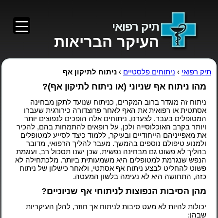
תיק רפואי
העיקר הבריאות
תיק רפואי
›
ניתוחים פלסטיים
›
ניתוח לתיקון אף
מהו ניתוח אף שניוני (או ניתוח לתיקון אף)?
ניתוח זה מוגדר ברוב המקרים, כניתוח שנועד לתקן מבחינה
אסתטית או רפואית את האף לאחר פרוצדורה כירורגית שעברו
המטופלים בעבר. לצערנו, ניתוחים אלה הופכים לנפוצים יותר
ויותר בקרב האוכלוסייה ולכן, על רופאים להתמחות בהם, להכיר
את מאפייניהם הייחודיים ובעיקר, ללמוד כיצד לסייע למטופלים
ולמנוע טיפולם נוספים בהמשך. מעבר להליך הרפואי, מדובר
בהליך לא פשוט גם מבחינה נפשית, שכן ישנו תסכול רב, ועוגמת
הנפש שנגרמת למטופלים היא משמעותית ביותר. מלכתחילה לא
פשוט להחליט לבצע ניתוח אף אסתטי, ולאחר כישלון של ניתוח
כזה, התחושה היא לא נעימה בלשון המעטה.
מהן הסיבות הנפוצות לניתוחי אף שניוניים?
יכולות להיות לא מעט סיבות לניתוח אך חוזר, להלן העיקריות
שבהן: