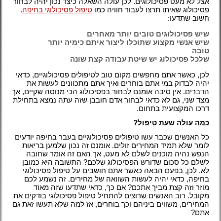
אצל לא מעט פסיכולוגים. לכן עולה השאלה כיצד נכון יהיה לבחור
פסיכולוג שאיתו תרצו לעבור חוויה כמו
טיפול פסיכולוגי בחיפה
.
חשוב שתדעו:
שיש פסיכולוגים טובים יותר מאחרים
שיש אנשי מקצוע שתוכלו ליצור איתם כימיה יותר
טובה
שלכל פסיכולוג יש שיטת עבודה קצת שונה
לכן, כאשר אתם מחפשים מקום טוב לטיפולים פסיכולוגיים, כדאי
יהיה לבדוק במי אתם בוחרים ואיך אתם מתכוונים לעשות את
הדברים. אין סיבה אומנם לבחור בפסיכולוג הכי מנוסה שקיים, אך
מצד שני, גם לא כדאי לבחור אדם חובבן שזה עתה נמצא בתחילת
דרכו המקצועית בתחום.
כמה עולה שעת טיפול?
כל האנשים שכבר עשו טיפולים פסיכולוגיים בעבר בחיפה יודעים
לומר שלא תמיד המחירים זולים. אומנם זה נכון שלמען בריאות
הנפש נהיה מוכנים לשלם לא מעט, אך האם זה אומר שחובה
לשלם כל סכום שדורש הפסיכולוג שלכם? התשובה היא כמובן
לא. לכן, בפעם הבאה כאשר אתם חושבים על טיפול פסיכולוגי
בחיפה, כדאי יהיה לעשות השוואה של מחירים. זה נשמע לכם
מוזר וזה קצת מביך אתכם? אם כך, כדאי שתדעו שזה מאוד
מקובל. רוב האנשים שרוצים להתחיל טיפול פסיכולוגי בודקים את
המחירים, משווים ביניהם וכך בוחרים, אז למה שלא תעשו זאת גם
אתם?