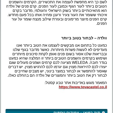
לשם כך היא מחפשת לעצמה את התכשירים, הקרמים והשמנים
הטובים ביותר לעור הגוף וכמובן לעור הפנים. קרם פנים של וולדה
הוא מהאיכותיים ביותר בשוק הישראלי והעולמי, מדובר בקרם
איכותי ששומר את העור צעיר ורענן ומחיה אותו בכל פעם מחדש.
קרם הפנים מיוצר מרימונים ובעזרת שילוב מנצח שומר על עור
הפנים.
וולדה – לבחור בטוב ביותר
כמעט כל בתחום אנו מבקשים לעצמנו את הטוב ביותר ואנו
מעדיפים לא לעשות פשרות מיותרות. כאשר מדובר בגוף שלנו
ובבריאות שלנו אסור בשום פנים ואופן לקחת סיכונים מיותרים
ושימוש בקרמים והשמנים הטובים ביותר זו המלצה שהיא כמעט
בגדר חובה. WELEDA מציעה לכם קרמים ושמנים מעולים שגם
יעזרו לכם להיראות מצוין וגם יגרמו לכם להרגיש מצוין. יש דברים
שאסור להתפשר או לבחור במוצר בינוני, יש מצבים שחייבים
לבחור רק את הטוב ביותר והמוצרים של וולדה הם בהחלט כאלו.
המאמר מוגש באדיבות אתר טבע קסטל:
https://www.tevacastel.co.il
תיק רפואי – עמודים נוספים