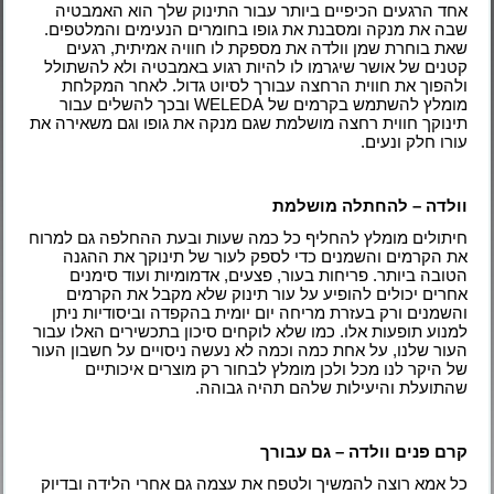
אחד הרגעים הכיפיים ביותר עבור התינוק שלך הוא האמבטיה
שבה את מנקה ומסבנת את גופו בחומרים הנעימים והמלטפים.
שאת בוחרת שמן וולדה את מספקת לו חוויה אמיתית, רגעים
קטנים של אושר שיגרמו לו להיות רגוע באמבטיה ולא להשתולל
ולהפוך את חווית הרחצה עבורך לסיוט גדול. לאחר המקלחת
מומלץ להשתמש בקרמים של WELEDA ובכך להשלים עבור
תינוקך חווית רחצה מושלמת שגם מנקה את גופו וגם משאירה את
עורו חלק ונעים.
וולדה – להחתלה מושלמת
חיתולים מומלץ להחליף כל כמה שעות ובעת ההחלפה גם למרוח
את הקרמים והשמנים כדי לספק לעור של תינוקך את ההגנה
הטובה ביותר. פריחות בעור, פצעים, אדמומיות ועוד סימנים
אחרים יכולים להופיע על עור תינוק שלא מקבל את הקרמים
והשמנים ורק בעזרת מריחה יום יומית בהקפדה וביסודיות ניתן
למנוע תופעות אלו. כמו שלא לוקחים סיכון בתכשירים האלו עבור
העור שלנו, על אחת כמה וכמה לא נעשה ניסויים על חשבון העור
של היקר לנו מכל ולכן מומלץ לבחור רק מוצרים איכותיים
שהתועלת והיעילות שלהם תהיה גבוהה.
קרם פנים וולדה – גם עבורך
כל אמא רוצה להמשיך ולטפח את עצמה גם אחרי הלידה ובדיוק