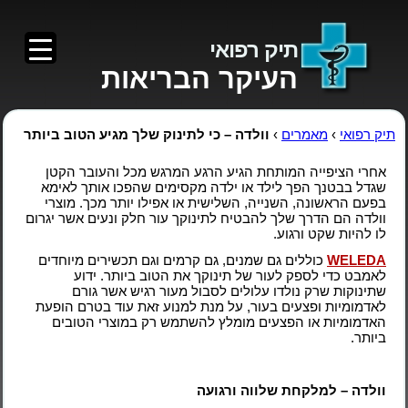
תיק רפואי
העיקר הבריאות
תיק רפואי
›
מאמרים
›
וולדה – כי לתינוק שלך מגיע הטוב ביותר
אחרי הציפייה המותחת הגיע הרגע המרגש מכל והעובר הקטן
שגדל בבטנך הפך לילד או ילדה מקסימים שהפכו אותך לאימא
בפעם הראשונה, השנייה, השלישית או אפילו יותר מכך. מוצרי
וולדה הם הדרך שלך להבטיח לתינוקך עור חלק ונעים אשר יגרום
לו להיות שקט ורגוע.
WELEDA
כוללים גם שמנים, גם קרמים וגם תכשירים מיוחדים
לאמבט כדי לספק לעור של תינוקך את הטוב ביותר. ידוע
שתינוקות שרק נולדו עלולים לסבול מעור רגיש אשר גורם
לאדמומיות ופצעים בעור, על מנת למנוע זאת עוד בטרם הופעת
האדמומיות או הפצעים מומלץ להשתמש רק במוצרי הטובים
ביותר.
וולדה – למלקחת שלווה ורגועה