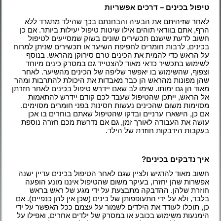
טיפול בכינים – דרכים אפשריות
לאחר שזיהיתם את הבעיה והבחנתם בכך שהילד מתגרד ללא
הרף, אתם בוודאי תוהים אילו שיטות טיפול יעילות ביותר. אם כן
חשוב לדעת שישנם תכשירים שונים בשוק שמסייעים לטיפול
בכינים, לרבות חומרים לחפיפת השיער או תכשירים שניתן למרוח
על הראש כדי להמית את הכינים טרם סירוקן מהראש. בנוסף
לשימוש בתכשיר כדאי מאוד להצטייד גם במסרק כינים מיוחד
וצפוף, שהשימוש בו יאפשר שליפה של הכינים מהשיער. לאחר
שהן מפונות מהראש הן כבר מאבדות את היכולת להתרבות ומהר
מאוד הן גם ימותו. שימו לב שאם יידרש טיפול בכינים לאחר חזרתן
אל הראש, ייתכן שהטיפול שעבד לכם קודם יידרש להתאמות
מסוימות משום שהכינים נעשות חסינות בפני חומרים מסוימים.
אם כן, הישארו ערניים ובדקו שהטיפול שאתם בוחרים בו אכן
עושה את העבודה לאורך זמן, גם אם נדרשת מכם חזרה נוספת
בעקבות הידבקות חוזרת של הילד.
איך נדבקים בכינים?
חשוב מאוד להדגיש ולציין שגם לאחר הטיפול בכינים עדיין ישנה
אפשרות שהן יחזרו, בעיקר משום שהטיפול איננו מונע הופעה
חוזרת שלהן. ההדבקה מתבצעת על ידי מגע של ראש בראש
בלבד, ולא על ידי התעופפותן של כינים (שכן אין להן כנפיים). אם
כן, תוכלו לעודד את הילדים לשמור על עצמם ככל האפשר על ידי
הימנעות משימוש בכובע או במסרק של ילדים אחרים, ואפילו על