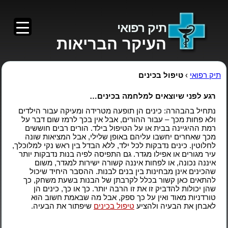
תיק רפואי
העיקר הבריאות
תיק רפואי
›
טיפול בכינים
רגע לפני שיוצאים למלחמה בכינים…
נתחיל בהבהרה: כינים הן תופעה מטרידה ומעיקה עבור הילדים
ולא פחות מכך – עבור ההורים, אבל אין בכך לרמז שום דבר על
רמת ההיגיינה בבית או על הטיפול בילד. הורים רבים חוששים
מכך שאחרים יחשבו עליהם באופן שלילי, אבל המציאות שונה
לחלוטין. כינים נדבקות לכל ילד, ללא הבדל בין ראש נקי למלוכלך,
עיר מגורים או אפילו מגדר. גם התפיסה לפיה בנות נדבקות יותר
איננה נכונה, או לפחות איננה קשורה ישירות למגדר, משום
שהכינים אינן מבחינות בין בנים לבנות. ההסבר היחיד שיכול
להתאים כאן קשור בכלל לקרבתן של הבנות בשעת משחק, כך
שהן יכולות להדביק זו את זו הרבה יותר. כך או כך, כינים הן
טורדניות מאוד ואין על כך ספק, אבל מה שבאמת חשוב הוא
לאבחן את הבעיה ולהציע
טיפול בכינים
שיפתור את הבעיה.