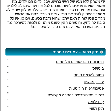
ידי משחק ללא מגע של ראש בראש, אבל ילדים הם ילדים, מה
שאומר שאתם צריכים להיות מוכנים לכל תרחיש. שימו לב לילדים
ואם אתם מבחינים בגירוד חוזר ונשנה, או שהילד מתלונן שהוא לא
מסוגל להפסיק לגרד את הראש ואת העורך, בחנו את הראש
מקרוב ונסו לזהות האם ייתכן שהוא נדבק בכינים. אם כן, אין כל
סיבה להילחץ. זה פשוט הזמן לשנס מותניים ולצאת למערכה נגד
הכינים, מערכה שאין לכם שום סיכוי להפסיד בה!
תיק רפואי – עמודים נוספים
היתרונות הבריאותיים של המים
בוטוקס
ניתוח להרמת סינוס
עיוורון צבעים
פסיכותרפיה הוליסטית
לימודי פסיכותרפיה כהסבה מקצועית
קונדילומה
תיק רפואי