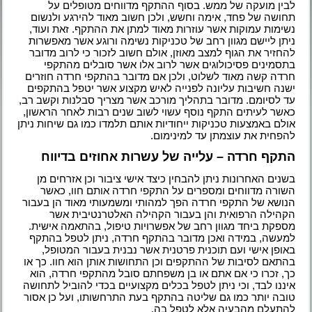
לבין מועקה של ממש. בסוף ההתקף מדווחים מטופלים על
תחושה של פחד, אימה וחשש, ולכן חשוב מאוד להירגע ולנשום
נשימות עמוקות אשר עוזרות מאוד למתן את ההתקף. זאת ועוד,
ניתן ליישם מגוון רחב של טכניקות נשימה ורוגע אשר מאפשרות
להחזיר את הגוף למצב מאוזן, אולם חשוב לזכור כי לרוב מדובר
בתסמינים פסיכולוגים אשר לרוב אלו אשר סובלים מהתקפי
חרדה קשה מאוד לשלוט, ולכן אם מדובר בהתקפי חרדה חוזרים
ישנה חשיבות עליונה לפנייה לאיש מקצוע אשר יטפל בהתקפים
עד לסיומם. מדובר בתהליך מורכב אשר מצריך סבלנות וקשב רב,
כאשר לעיתים התקף נוסף עשוי לשוב שנים רבות לאחר הראשון,
אולם באמצעות טכניקות ייחודיות אותם תלמדו כמו גם שיחות ניתן
להפחית את עוצמתן עד למינימום.
התקף חרדה – עלייה של עשרות אחוזים בדיווח
בשנים האחרונות ניתן להבחין כיצד אישי ציבור וכן אזרחים מן
השורה מדווחים ומספרים על התקפי חרדה אותם חוו, כאשר
הנושא של התקפי חרדה הפך למהותי ומשמעותי מאוד הן בעבור
הקהילה הרפואית והן בעבור הקהילה האלטרנטיבית אשר
מספקת ביחד מגוון רחב של אפשרויות טיפול, בהתאמה אישית.
למעשה, במידה ואכן מדובר בהתקף חרדה, ניתן לטפל בהתקף
באופן אישי ועם תוכנית פרטנית אשר נבנית בעבור המטופל,
בהתאם לסיבות של ההתקפים וכן התחושות אותן הוא חוו. כך או
כך, זכרו כי אם אתם או בן משפחתם סובל מהתקפי חרדה, הוא
איננו לבד, וכי ניתן לטפל בכלים מקצועיים בכדי להוביל לתחושה
טובה יותר כמו גם שליטה בהתקף בעת התרחשותו, ועל כן אסור
להתעלם מהבעיה אלא לטפל בה.