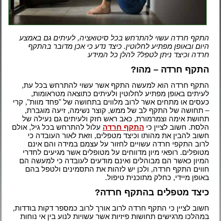
התקף חרדה עשוי להתרחש בכל סיטואציה, לעיתים גם באמצע
היום ובאופן מפתיע לחלוטין. כיצד נדע כי אכן מדובר בהתקף
חרדה וכיצד ניתן לטפל? להלן כל המידע
התקף חרדה – מהו?
התקף חרדה הוא למעשה התקף אשר עשוי להתרחש בכל עת,
לעיתים באופן מפתיע לחלוטין ולעיתים כתוצאה מטראומות,
כעסים או מתחים אשר לרוב מלווים בתחושה של "פחד מוות", קרי
– תחושה של התקף לב של ממש, קוצר נשימה, זיעה מוגברת,
תחושת אימה וצמרמורת, כאב ראש חזק ולעיתים גם נעילה של
הלסת. חשוב לציין כי
התקף חרדה
עלול להתרחש בכל גיל, אולם
חשוב להבין את מהותו וכיצד מטפלים, וזאת לאור העובדה כי
לרוב התקפי חרדה עשויים לחזור על עצמם במידה והם אינם
מטופלים. רופאי מיון מדווחים על מטופלים אשר מגיעים לחדרי
המיון כאשר הם מבוהלים ואינם מודעים לעובדה כי למעשה הם
חווים התקף חרדה, ולכן יש לזהות את התסמינים ולטפל בהם
באופן מיידי, כחלק מתוכנית טיפול.
כיצד מטפלים בהתקף חרדה?
חשוב לציין כי התקף חרדה לרוב אורך לרוב כמספר דקות בודדות,
במהלכו מרגישים תחושות פיזיות אשר עשויות לנוע בין אי נוחות